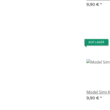
9,90 €
*
AUF LAGER
Model Simi 
9,90 €
*