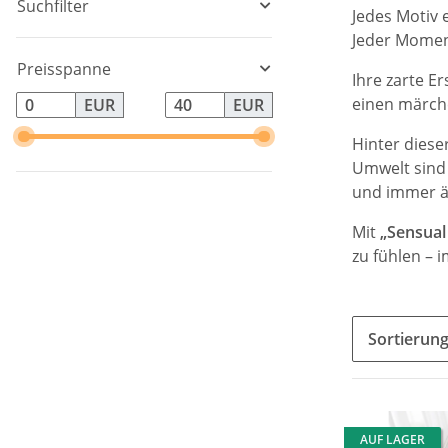
Suchfilter
Jedes Motiv 
Jeder Moment
Preisspanne
Ihre zarte E
einen märch
EUR
EUR
Hinter diese
Umwelt sind 
und immer ä
Mit
„Sensua
zu fühlen – 
Sortierun
AUF LAGER