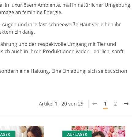
 mal in luxuriösem Ambiente, mal in natürlicher Umgebung.
ommage an feminine Energie.
 Augen und ihre fast schneeweiße Haut verleihen ihr
ektem Einklang.
 Ernährung und der respektvolle Umgang mit Tier und
sich auch in ihren Produktionen wider – ehrlich, sanft
, sondern eine Haltung. Eine Einladung, sich selbst schön
Artikel 1 - 20 von 29
1
2
LAGER
AUF LAGER