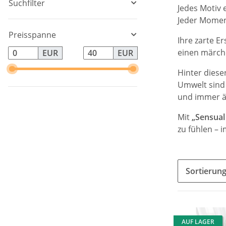
Suchfilter
Jedes Motiv 
Jeder Moment
Preisspanne
Ihre zarte E
einen märch
EUR
EUR
Hinter diese
Umwelt sind 
und immer ä
Mit
„Sensua
zu fühlen – 
Sortierun
AUF LAGER