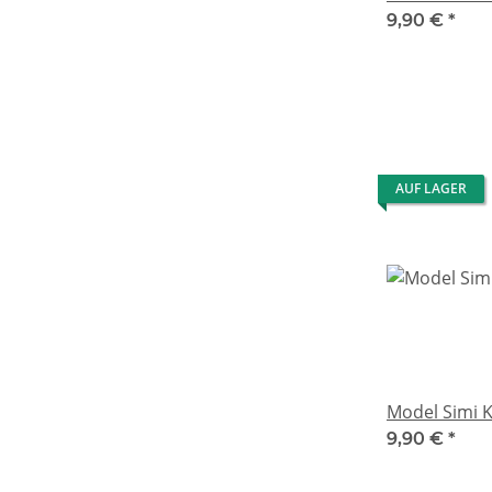
9,90 €
*
AUF LAGER
Model Simi 
9,90 €
*