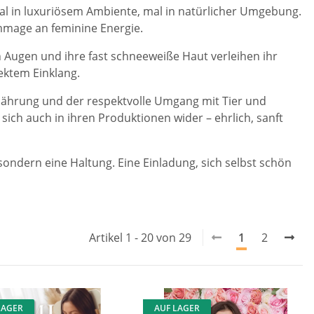
 mal in luxuriösem Ambiente, mal in natürlicher Umgebung.
ommage an feminine Energie.
 Augen und ihre fast schneeweiße Haut verleihen ihr
ektem Einklang.
 Ernährung und der respektvolle Umgang mit Tier und
sich auch in ihren Produktionen wider – ehrlich, sanft
, sondern eine Haltung. Eine Einladung, sich selbst schön
Artikel 1 - 20 von 29
1
2
LAGER
AUF LAGER